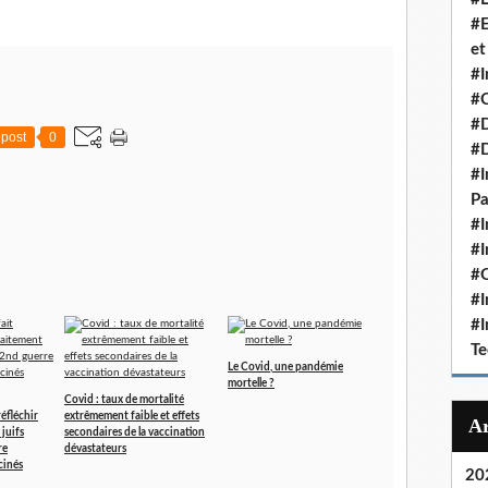
#E
et
#I
#C
#D
post
0
#
#I
Pa
#I
#I
#O
#I
#I
Te
Le Covid, une pandémie
mortelle ?
Covid : taux de mortalité
réfléchir
extrêmement faible et effets
 juifs
secondaires de la vaccination
re
dévastateurs
cinés
20