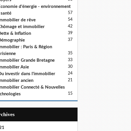
conomie d'énergie - environnement
57
 santé
54
mmobilier de rêve
42
hômage et immobilier
39
ette & Inflation
37
Démographie
mmobilier : Paris & Région
35
risienne
33
mmobilier Grande Bretagne
30
mmobilier Asie
24
u investir dans l'immobilier
21
mmobilier ancien
mmobilier Connecté & Nouvelles
15
chnologies
Archives
21