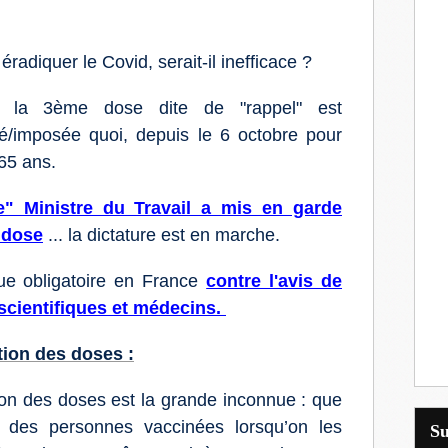
adiquer le Covid, serait-il inefficace ?
t, la 3ème dose dite de "rappel" est
llé/imposée quoi, depuis le 6 octobre pour
 65 ans.
" Ministre du Travail a mis en garde
 dose
... la dictature est en marche.
e obligatoire en France
contre l'avis de
scientifiques et médecins.
ion des doses :
tion des doses est la grande inconnue : que
s des personnes vaccinées lorsqu’on les
S