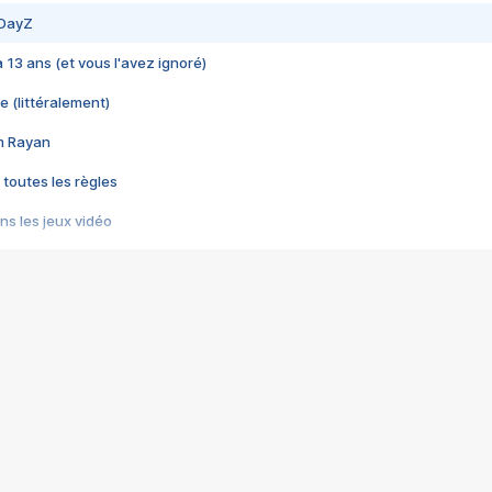
 DayZ
 a 13 ans (et vous l'avez ignoré)
e (littéralement)
im Rayan
 toutes les règles
s les jeux vidéo
us choquant de Rockstar ? - Le scandale BULLY
e plus moche de Steam
du RÊVE tourne au CAUCHEMAR
pendant 8 heures
it… à tort
umiliés par un jeu vidéo