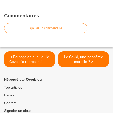
Commentaires
Ajouter un commentaire
< Foutage de gueule : le
Le Covid, une pandémie
Covid n'a représenté que
mortelle ? >
2% des hospitalisations en
2020 ? ... courrez prendre
votre 3ème dose ...
Hébergé par Overblog
Top articles
Pages
Contact
Signaler un abus