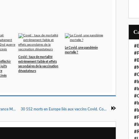
#E
Le Covid, une pandémie
mortelle ?
#P
Covid : taux de mortalité
#B
réfléchir
extrêmement faible et effets
 juifs
secondaires de la vaccination
#M
re
dévastateurs
#C
cinés
#I
#I
#C
#I
DICTATURE - Autotests COVID : quand l’Assurance Maladie refuse l’autorité du Conseil d’Etat !
30 552 morts en Europe liés aux vaccins Covid. Combien de plus pour arrêter le massacre ?
#I
#F
#I
#R
#L