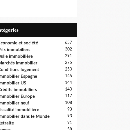
Catégories
657
conomie et société
302
rix immobiliers
291
ulle immobilière
275
archés Immobilier
250
onditions logement
145
mmobilier Espagne
144
mmobilier US
140
rédits immobiliers
117
mmobilier Europe
108
mmobilier neuf
93
iscalité immobilière
93
mmobilier dans le Monde
91
etraite
58
oyers