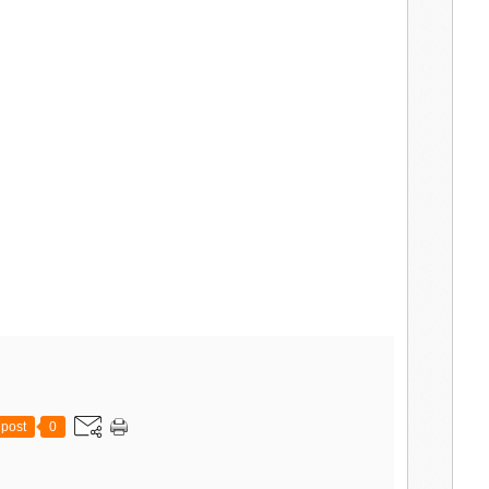
post
0