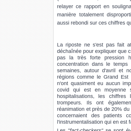
relayer ce rapport en soulign
manière totalement dispropor
aussi rebondi sur ces chiffres q
La riposte ne s'est pas fait at
déchaînée pour expliquer que cet
pas la très forte pression h
concentration dans le temps
semaines, autour d'avril et 
régions comme le Grand Est a
n'ont quasiment eu aucun impac
covid qui est en moyenne s
hospitalisations, les chiffre
trompeurs. Ils ont égalem
réanimation et près de 20% du t
concernaient des patients c
l'instrumentalisation qui en est f
Les "
fact-checkers"
se sont év