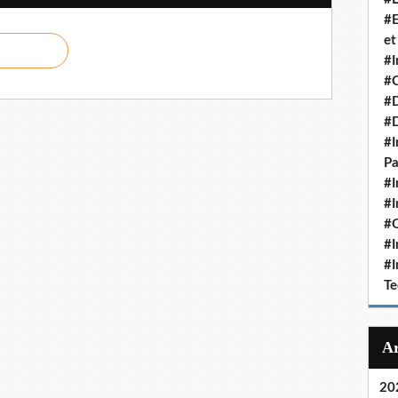
#E
et
#I
#C
#D
#
#I
Pa
#I
#I
#O
#I
#I
Te
20