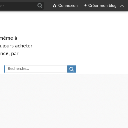
Connexion
+
Créer mon blog
u même à
oujours acheter
ance, par