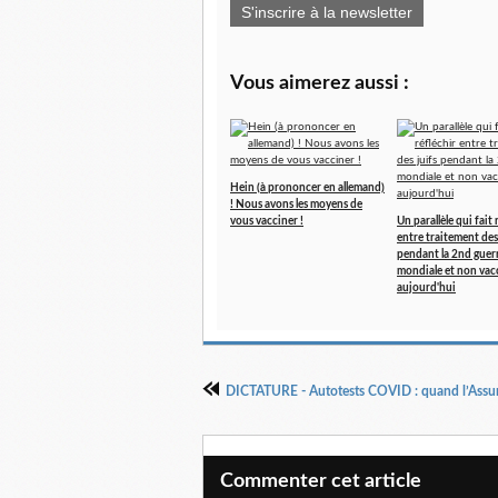
S'inscrire à la newsletter
Vous aimerez aussi :
Hein (à prononcer en allemand)
! Nous avons les moyens de
vous vacciner !
Un parallèle qui fait 
entre traitement des
pendant la 2nd guer
mondiale et non vac
aujourd'hui
Commenter cet article