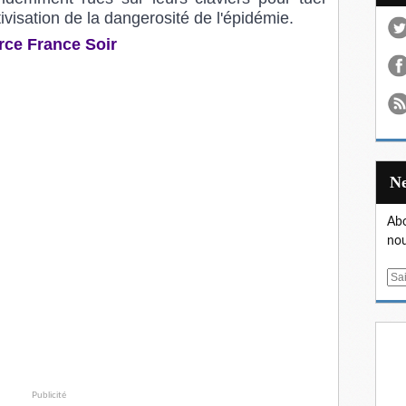
tivisation de la dangerosité de l'épidémie.
ource France Soir
Abo
nou
E
m
a
i
l
Publicité