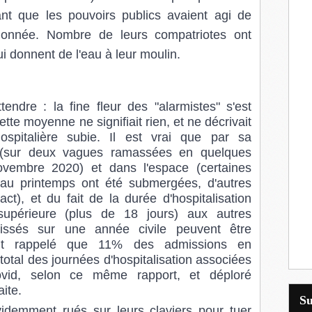
ant que les pouvoirs publics avaient agi de
tionnée. Nombre de leurs compatriotes ont
ui donnent de l'eau à leur moulin.
tendre : la fine fleur des "alarmistes" s'est
te moyenne ne signifiait rien, et ne décrivait
ospitalière subie. Il est vrai que par sa
 (sur deux vagues ramassées en quelques
novembre 2020) et dans l'espace (certaines
u printemps ont été submergées, d'autres
t), et du fait de la durée d'hospitalisation
upérieure (plus de 18 jours) aux autres
s lissés sur une année civile peuvent être
ent rappelé que 11% des admissions en
otal des journées d'hospitalisation associées
ovid, selon ce même rapport, et déploré
aite.
S
idemment rués sur leurs claviers pour tuer