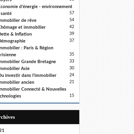
conomie d'énergie - environnement
57
 santé
54
mmobilier de rêve
42
hômage et immobilier
39
ette & Inflation
37
Démographie
mmobilier : Paris & Région
35
risienne
33
mmobilier Grande Bretagne
30
mmobilier Asie
24
u investir dans l'immobilier
21
mmobilier ancien
mmobilier Connecté & Nouvelles
15
chnologies
Archives
21