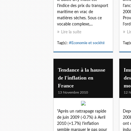
l'indice des prix du transport
l'an
maritime en vrac de
2000
matières sèches. Sous ce
Prov
vocable complexe,...
l'ord
Lire la suite
Li
Tag(s) :
#Economie et société
Tag(s
Tendance à la hausse
Imm
de l'inflation en
des
France
mo
13 Novembre 2010
12 
"Après un rattrapage rapide
Depu
de juin 2009 (-0.7%) à Avril
2008
2010 (+1.7%) l'inflation
ont 
semble marquer le pas pour
indu