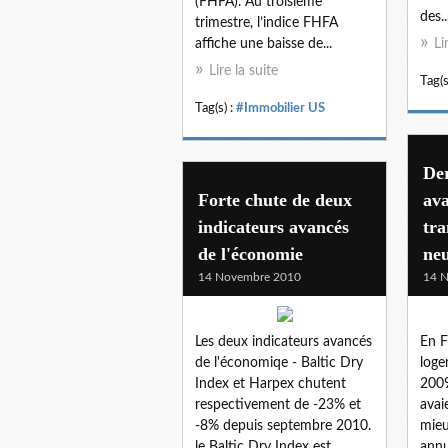
(FHFA). Au troisième
des..
trimestre, l’indice FHFA
affiche une baisse de...
Li
Lire la suite
Tag(s
Tag(s) :
#Immobilier US
Der
Forte chute de deux
ava
indicateurs avancés
tra
de l'économie
ne
14 Novembre 2010
14 
Les deux indicateurs avancés
En F
de l'économiqe - Baltic Dry
loge
Index et Harpex chutent
2009
respectivement de -23% et
avai
-8% depuis septembre 2010.
mieu
le Baltic Dry Index est
annu