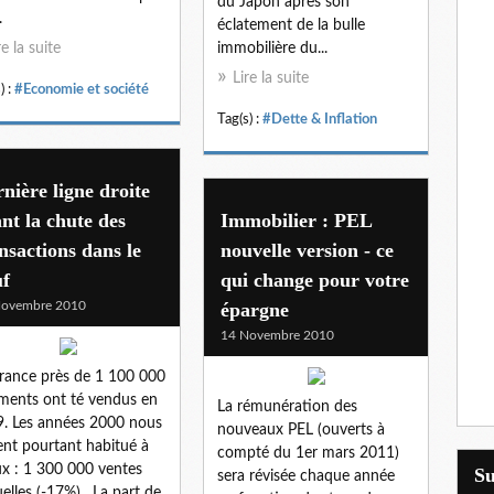
du Japon après son
.
éclatement de la bulle
re la suite
immobilière du...
Lire la suite
) :
#Economie et société
Tag(s) :
#Dette & Inflation
nière ligne droite
nt la chute des
Immobilier : PEL
nsactions dans le
nouvelle version - ce
uf
qui change pour votre
Novembre 2010
épargne
14 Novembre 2010
rance près de 1 100 000
ments ont té vendus en
La rémunération des
. Les années 2000 nous
nouveaux PEL (ouverts à
ent pourtant habitué à
compté du 1er mars 2011)
x : 1 300 000 ventes
S
sera révisée chaque année
elles (-17%) . La part de