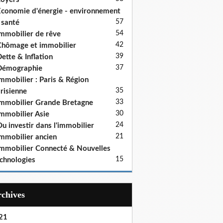
conomie d'énergie - environnement
57
 santé
54
mmobilier de rêve
42
hômage et immobilier
39
ette & Inflation
37
Démographie
mmobilier : Paris & Région
35
risienne
33
mmobilier Grande Bretagne
30
mmobilier Asie
24
u investir dans l'immobilier
21
mmobilier ancien
mmobilier Connecté & Nouvelles
15
chnologies
Archives
21