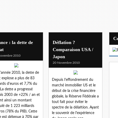
nce : la dette de
Déflation ?
tat
Comparaison USA /
Novembre 2010
Japon
20 Novembre 2010
l'année 2010, la dette de
at explose a plus de 83
Depuis l'effondrement du
iards d'euros et 7,7% du
marché immobilier US et le
 La dette a progressé
début de la crise financière
is 2003 de +22% / an et
globale, la Réserve Fédérale a
int ainsi un montant
tout fait pour éviter le
lé de 1 223 milliards
spectre de la délaftion. Ayant
ros (78% du PIB). Cette
le souvenir de l'expérience
e est détenue à 70% par