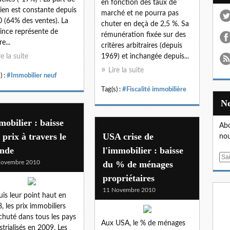
en fonction des taux de
cien est constante depuis
marché et ne pourra pas
 (64% des ventes). La
chuter en deçà de 2,5 %. Sa
ince représente de
rémunération fixée sur des
re...
critères arbitraires (depuis
re la suite
1969) et inchangée depuis...
Lire la suite
) :
#Immobilier neuf
Tag(s) :
#Fiscalité immobilière
obilier : baisse
Abo
 prix à travers le
USA crise de
nou
nde
l'immobilier : baisse
E
Novembre 2010
du % de ménages
m
propriétaires
a
i
11 Novembre 2010
is leur point haut en
l
, les prix immobiliers
chuté dans tous les pays
Aux USA, le % de ménages
strialisés en 2009. Les