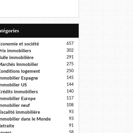
Catégories
657
conomie et société
302
rix immobiliers
291
ulle immobilière
275
archés Immobilier
250
onditions logement
145
mmobilier Espagne
144
mmobilier US
140
rédits immobiliers
117
mmobilier Europe
108
mmobilier neuf
93
iscalité immobilière
93
mmobilier dans le Monde
91
etraite
58
oyers