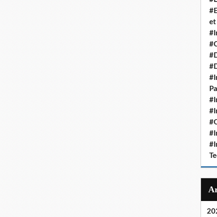
#E
et
#I
#C
#D
#
#I
Pa
#I
#I
#O
#I
#I
Te
20