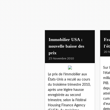
Immobilier USA :
Fra
nouvelle baisse des
l'é
prix
20 
25 Novembre 2010
Sur 
l'ét
Le prix de l’immobilier aux
mill
États-Unis a reculé au cours
PIB.
du troisième trimestre 2010,
depu
après une légère hausse
atte
enregistrée au second
cumu
trimestre, selon la Fédéral
d'eu
Housing Finance Agency
dett