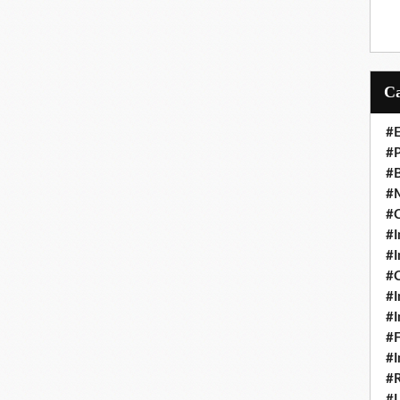
#E
#P
#B
#M
#C
#I
#I
#C
#I
#I
#F
#I
#R
#L