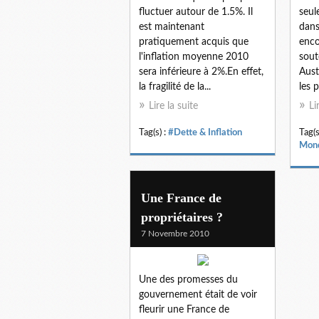
fluctuer autour de 1.5%. Il
seul
est maintenant
dans
pratiquement acquis que
enco
l'inflation moyenne 2010
sout
sera inférieure à 2%.En effet,
Aust
la fragilité de la...
les p
Lire la suite
Li
Tag(s) :
#Dette & Inflation
Tag(s
Mon
Une France de
propriétaires ?
7 Novembre 2010
Une des promesses du
gouvernement était de voir
fleurir une France de