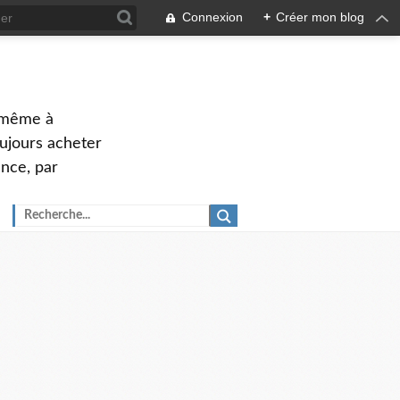
Connexion
+
Créer mon blog
u même à
oujours acheter
ance, par