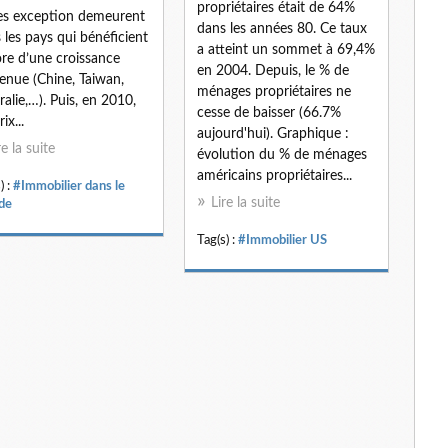
propriétaires était de 64%
es exception demeurent
dans les années 80. Ce taux
 les pays qui bénéficient
a atteint un sommet à 69,4%
re d’une croissance
en 2004. Depuis, le % de
enue (Chine, Taiwan,
ménages propriétaires ne
ralie,…). Puis, en 2010,
cesse de baisser (66.7%
rix...
aujourd'hui). Graphique :
re la suite
évolution du % de ménages
américains propriétaires...
) :
#Immobilier dans le
Lire la suite
de
Tag(s) :
#Immobilier US