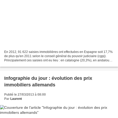
En 2012, 91 622 saisies immobilières ont effectuées en Espagne soit 17,7%
de plus qu'en 2011 selon le conseil général du pouvoir judiciaire (cgpj).
Principalement ces saisies ont eu lieu : en catalogne (20,3%), en andalousie
(19,6%), à valence (17,6%)...
Infographie du jour : évolution des prix
immobiliers allemands
Publié le 27/03/2013 à 08:00
Par
Laurent