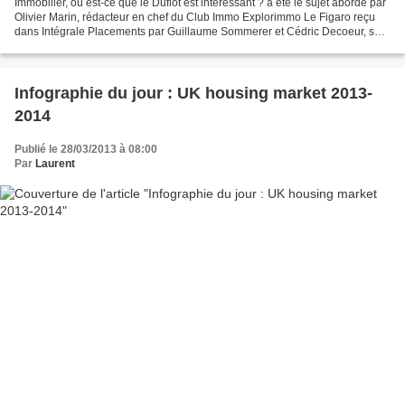
Immobilier, où est-ce que le Duflot est intéressant ? a été le sujet abordé par
Olivier Marin, rédacteur en chef du Club Immo Explorimmo Le Figaro reçu
dans Intégrale Placements par Guillaume Sommerer et Cédric Decoeur, sur
BFM Business.
Infographie du jour : UK housing market 2013-
2014
Publié le 28/03/2013 à 08:00
Par
Laurent