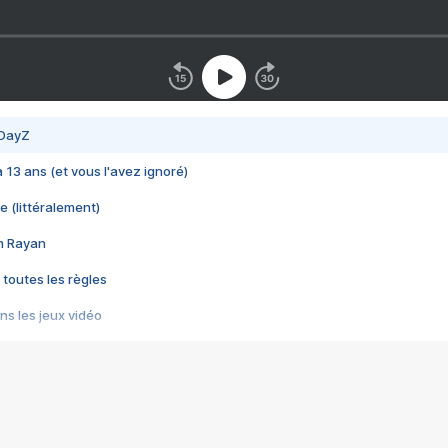
 DayZ
 a 13 ans (et vous l'avez ignoré)
e (littéralement)
im Rayan
 toutes les règles
s les jeux vidéo
us choquant de Rockstar ? - Le scandale BULLY
e plus moche de Steam
du RÊVE tourne au CAUCHEMAR