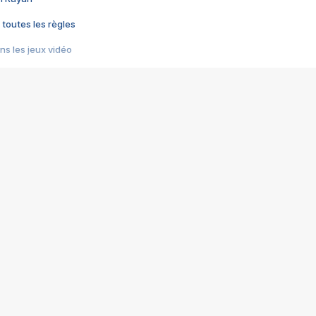
 toutes les règles
s les jeux vidéo
us choquant de Rockstar ? - Le scandale BULLY
e plus moche de Steam
du RÊVE tourne au CAUCHEMAR
pendant 8 heures
it… à tort
umiliés par un jeu vidéo
ire - Final Fantasy 8
ti un empire - Age of Empires
story DOFUS
tard, il crée l'un des pires jeux de tous les temps, MindsEye.