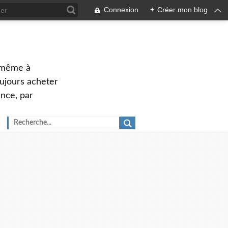
Connexion
+
Créer mon blog
u même à
oujours acheter
ance, par