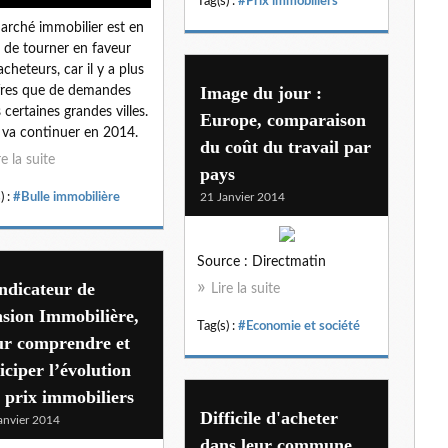
Tag(s) :
#Prix immobiliers
arché immobilier est en
n de tourner en faveur
acheteurs, car il y a plus
Image du jour :
fres que de demandes
 certaines grandes villes.
Europe, comparaison
 va continuer en 2014.
du coût du travail par
re la suite
pays
21 Janvier 2014
) :
#Bulle immobilière
Source : Directmatin
ndicateur de
Lire la suite
sion Immobilière,
Tag(s) :
#Economie et société
ur comprendre et
iciper l’évolution
 prix immobiliers
Difficile d'acheter
anvier 2014
dans leur commune