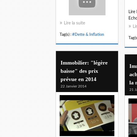
Lire 
Ech
Lire la suite
Li
Tag(s) :
#Dette & Inflation
Tag(s
Immobilier: "légère
Imm
baisse" des prix
ach
prévue en 2014
la
22 Janvier 2014
21 J