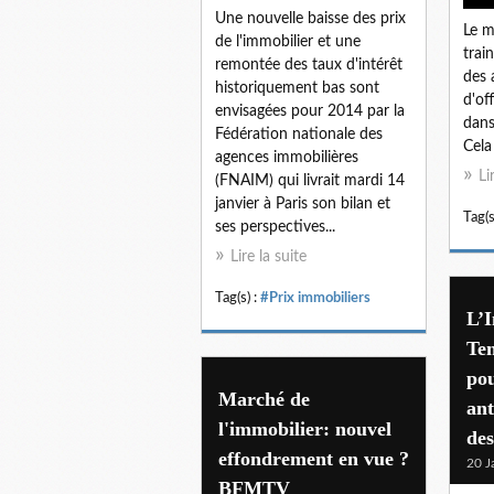
Une nouvelle baisse des prix
Le m
de l'immobilier et une
trai
remontée des taux d'intérêt
des 
historiquement bas sont
d'of
envisagées pour 2014 par la
dans
Fédération nationale des
Cela
agences immobilières
Li
(FNAIM) qui livrait mardi 14
janvier à Paris son bilan et
Tag(s
ses perspectives...
Lire la suite
Tag(s) :
#Prix immobiliers
L’I
Ten
po
Marché de
ant
l'immobilier: nouvel
des
effondrement en vue ?
20 J
BFMTV