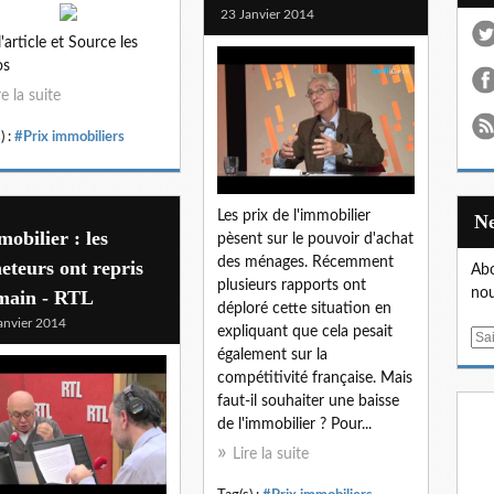
23 Janvier 2014
l'article et Source les
os
re la suite
) :
#Prix immobiliers
Les prix de l'immobilier
obilier : les
pèsent sur le pouvoir d'achat
des ménages. Récemment
eteurs ont repris
Abo
plusieurs rapports ont
nou
 main - RTL
déploré cette situation en
anvier 2014
expliquant que cela pesait
E
également sur la
m
compétitivité française. Mais
a
faut-il souhaiter une baisse
i
de l'immobilier ? Pour...
l
Lire la suite