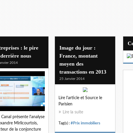
reprises : le pire
Image du jour :
 derrière nous
France, montant
anvier 2014
moyen des
transactions en 2013
25 Janvier 2014
Lire l'article et Source le
Parisien
Lire la suite
i Canal présente l'analyse
exandre Mirlicourtois,
Tag(s) :
#Prix immobiliers
cteur de la conjoncture