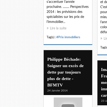
s’accentuer l’année
et d
prochaine. ......... Perspectives
C'es
2014 : les prévisions des
pour
spécialistes sur les prix de
mieu
l’immobilier...
l'an
colo
Lire la suite
défai
Tag(s) :
#Prix immobiliers
Li
Tag(s
Philippe Béchade:
Soigner un excès de
Ima
dette par toujours
Fr
plus de dette -
mo
BFMTV
im
24 Janvier 2014
car
23 J