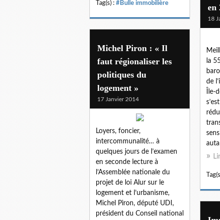
Tag(s) :
#Bulle immobilière
en 
18 J
Michel Piron : « Il
Meil
faut régionaliser les
la 5
baro
politiques du
de l
logement »
Île-
17 Janvier 2014
s’es
rédu
tran
Loyers, foncier,
sens
intercommunalité… à
autan
quelques jours de l’examen
Li
en seconde lecture à
l’Assemblée nationale du
Tag(s
projet de loi Alur sur le
logement et l’urbanisme,
Michel Piron, député UDI,
président du Conseil national
Imm