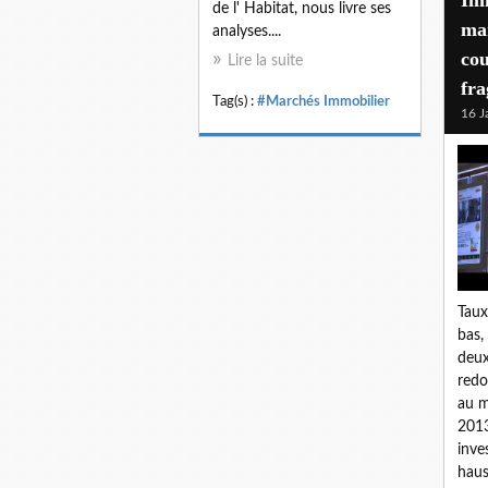
de l' Habitat, nous livre ses
ma
analyses....
cou
Lire la suite
fra
Tag(s) :
#Marchés Immobilier
16 J
Taux
bas,
deux
redo
au m
2013
inve
haus