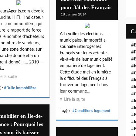
pour 3/4 des Français
leursAgents.com dévoile
18 Janvier 2014
rd’hui l’ITI, l’Indicateur
ension Immobilière, qui
re le rapport de force
A la veille des élections
e le nombre d’acheteurs
municipales, Immoprêt a
e nombre de vendeurs,
#E
souhaité interroger les
 une zone donnée, sur
#P
Français sur leurs attentes
arché donné et à un
#B
vis-à-vis de leur municipalité
nt donné. ...... 2010 –
en matière de logement.
#M
...
Cette étude met en lumière
#C
re la suite
la difficulté des Français à
#I
trouver un logement dans
#I
) :
#Bulle immobilière
leur commune...
#C
Lire la suite
#I
#I
Tag(s) :
#Conditions logement
#F
obilier en Île-de-
#I
nce : Pourquoi les
#R
x vont-ils baisser
#L