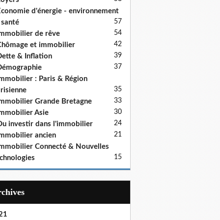
conomie d'énergie - environnement
57
 santé
54
mmobilier de rêve
42
hômage et immobilier
39
ette & Inflation
37
Démographie
mmobilier : Paris & Région
35
risienne
33
mmobilier Grande Bretagne
30
mmobilier Asie
24
u investir dans l'immobilier
21
mmobilier ancien
mmobilier Connecté & Nouvelles
15
chnologies
Archives
21