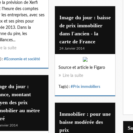
e la prévision de Xerfi
t l'heure des comptes
 les entreprises, avec ses
Image du jour : baisse
x et ses pires pour
de prix immobilier
née 2013. Dans la
dans l'ancien - la
nne du pire, les
llances...
carte de France
re la suite
24 Janvier 2014
) :
#Economie et société
Source et article le Figaro
Lire la suite
ge du jour :
Tag(s) :
#Prix immobiliers
ance, montant
yen des prix
mobilier au mètre
Immobilier : pour une
ré
baisse modérée des
anvier 2014
S
prix