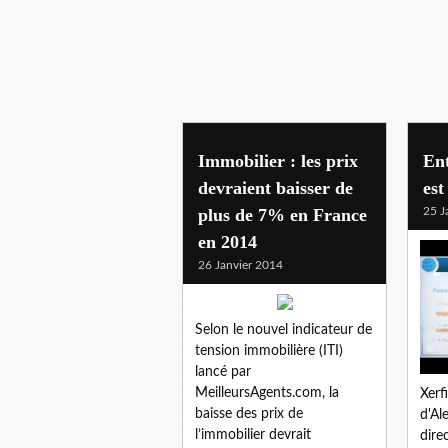
Immobilier : les prix
Ent
devraient baisser de
est
plus de 7% en France
25 J
en 2014
26 Janvier 2014
Selon le nouvel indicateur de
tension immobilière (ITI)
lancé par
MeilleursAgents.com, la
Xerf
baisse des prix de
d'Al
l’immobilier devrait
dire