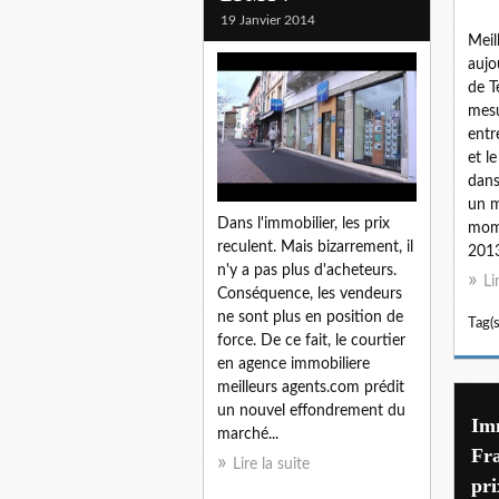
19 Janvier 2014
Meil
aujou
de T
mesu
entr
et l
dans
un m
Dans l'immobilier, les prix
mome
reculent. Mais bizarrement, il
2013
n'y a pas plus d'acheteurs.
Li
Conséquence, les vendeurs
ne sont plus en position de
Tag(s
force. De ce fait, le courtier
en agence immobiliere
meilleurs agents.com prédit
un nouvel effondrement du
Imm
marché...
Fra
Lire la suite
pri