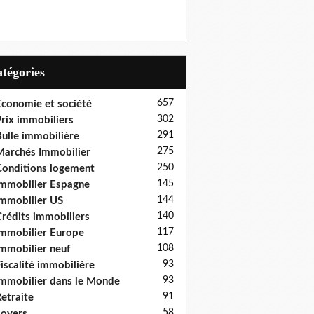
Catégories
657
conomie et société
302
rix immobiliers
291
ulle immobilière
275
archés Immobilier
250
onditions logement
145
mmobilier Espagne
144
mmobilier US
140
rédits immobiliers
117
mmobilier Europe
108
mmobilier neuf
93
iscalité immobilière
93
mmobilier dans le Monde
91
etraite
58
oyers