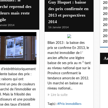
Guy Hoquet : baisse
20
rché reprend des
des prix confirmée en
20
leurs mais reste
20
2013 et perspectives
gile
20
2014
20
anvier 2014
16 Janvier 2014
20
20
20
Bilan 2013 : la baisse des
prix se confirme En 2013, le
marché immobilier de l ’
ancien affiche une légère
baisse de ses prix au m ² tant
au niveau national que sur la
 d'intérêthistoriquement
Province confirmant la
 lente baisse des prix :
tendance amorcée en 2012.
 raisons qui ont
Un marché en baisse au
nné un peu de couleurs
niveau national...
arché de l'immobilier en
. Mais la frilosité des
Lire la suite
stisseurs et une possible
Tag(s) :
#Prix immobiliers
se des taux d'intérêt