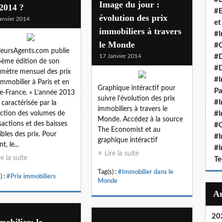
Image du jour :
2014 ?
#E
évolution des prix
anvier 2014
et
immobiliers à travers
#I
le Monde
#C
leursAgents.com publie
17 Janvier 2014
#D
5ème édition de son
#
mètre mensuel des prix
#I
’immobilier à Paris et en
Graphique intéractif pour
Pa
de-France. « L’année 2013
suivre l'évolution des prix
#I
t caractérisée par la
immobiliers à travers le
ction des volumes de
#I
Monde. Accédez à la source
sactions et des baisses
#O
The Economist et au
ibles des prix. Pour
#I
graphique intéractif
t, le...
#I
Lire la suite
re la suite
Te
Tag(s) :
#Immobilier dans le
) :
#Prix immobiliers
Monde
20
obilier: le