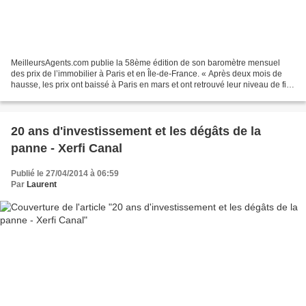
MeilleursAgents.com publie la 58ème édition de son baromètre mensuel
des prix de l’immobilier à Paris et en Île-de-France. « Après deux mois de
hausse, les prix ont baissé à Paris en mars et ont retrouvé leur niveau de fin
décembre 201 3. Alors que le...
20 ans d'investissement et les dégâts de la
panne - Xerfi Canal
Publié le 27/04/2014 à 06:59
Par
Laurent