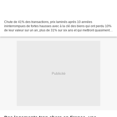
Chute de 41% des transactions, prix laminés après 10 années
ininterrompues de fortes hausses avec à la clé des biens qui ont perdu 10%
de leur valeur sur un an, plus de 31% sur six ans et qui mettront quasiment
10 ans à s'en remettre. Ce n'est pas de...
Publicité