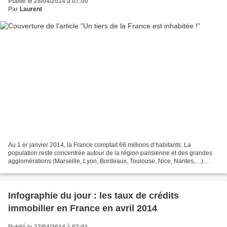
Publié le 28/04/2014 à 07:00
Par
Laurent
Au 1 er janvier 2014, la France comptait 66 millions d’habitants. La
population reste concentrée autour de la région parisienne et des grandes
agglomérations (Marseille, Lyon, Bordeaux, Toulouse, Nice, Nantes,…).
Mais certains territoires éloignés des...
Infographie du jour : les taux de crédits
immobilier en France en avril 2014
Publié le 27/04/2014 à 07:01