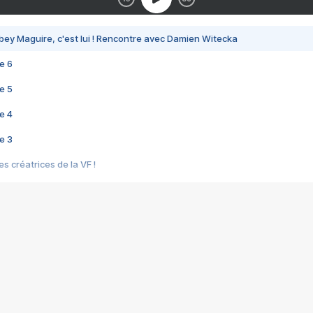
bey Maguire, c'est lui ! Rencontre avec Damien Witecka
e 6
e 5
e 4
e 3
s créatrices de la VF !
e 2
e 1
e Mektoub My Love arrive enfin ! Rencontre avec Shaïn Boumedine et Sal
i : après Toni en famille
elle réalise le bouleversant Dites lui que je l'aime