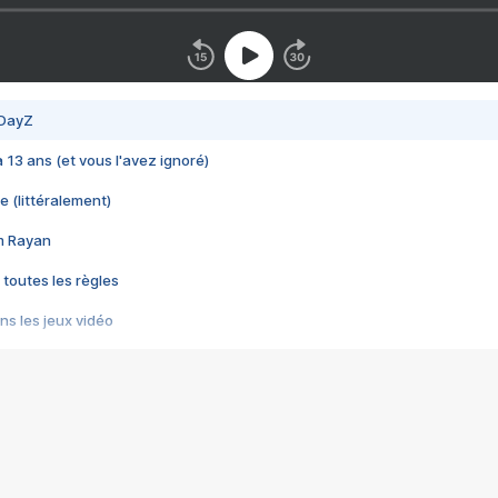
 DayZ
 a 13 ans (et vous l'avez ignoré)
e (littéralement)
im Rayan
 toutes les règles
s les jeux vidéo
us choquant de Rockstar ? - Le scandale BULLY
e plus moche de Steam
du RÊVE tourne au CAUCHEMAR
pendant 8 heures