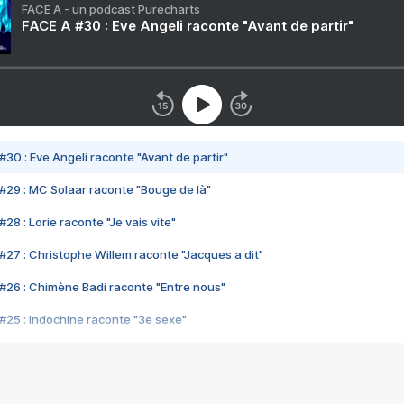
FACE A - un podcast Purecharts
FACE A #30 : Eve Angeli raconte "Avant de partir"
#30 : Eve Angeli raconte "Avant de partir"
#29 : MC Solaar raconte "Bouge de là"
28 : Lorie raconte "Je vais vite"
#27 : Christophe Willem raconte "Jacques a dit"
#26 : Chimène Badi raconte "Entre nous"
#25 : Indochine raconte "3e sexe"
#24 : Zaho raconte "C'est chelou"
#23 : Patrick Bruel raconte "Au café des délices"