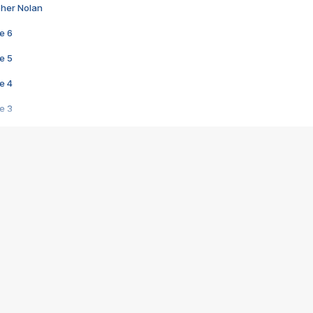
pher Nolan
e 6
e 5
e 4
e 3
s créatrices de la VF !
e 2
e 1
e Mektoub My Love arrive enfin ! Rencontre avec Shaïn Boumedine et Sal
i : après Toni en famille
elle réalise le bouleversant Dites lui que je l'aime
ais ! Rencontre autour de Vie privée de Rebecca Zlotowski
 de Marguerite, Grave... Rencontre avec Ella Rumpf