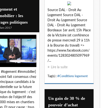
gement et
Source DAL - Droit Au
obilier : les
Logement Source DAL -
Droit Au Logement Source
vages politiques
DAL - Droit Au Logement
ars 2017
Bordeaux 1er avril, 15h Place
de la Victoire (et conférence
de presse mercredi 29 à 11h
à la Bourse du travail) =>
https://www.facebook.com/
events/1283024805097969
/...
Lire la suite
i #logement #immobilier]
Tag(s) :
#Conditions logement
oint fait consensus chez
principaux candidats à la
identielle sur la future
tique du logement : c'est
andon de l'objectif des
Un gain de 30 % de
000 mises en chantiers
pouvoir d’achat
an. Et pour cause : tous