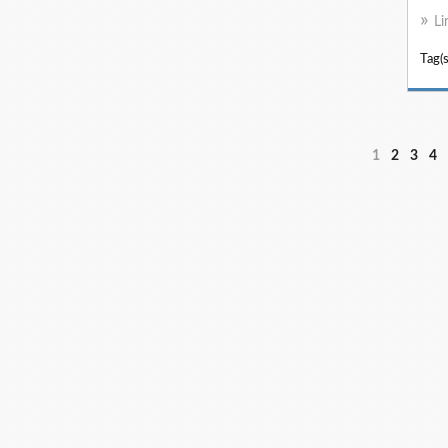
Li
Tag(s
1
2
3
4