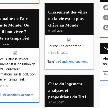
Classement des villes
qualité de l'air
ou la vie est la plus
ns le Monde. Ou
chère au Monde
t-il bon vivre ?
6 Avril 2017
te en temps réel
ril 2017
Source The economist
Lire la suite
Abo
ce Business Insider
Tag(s) :
#Conditions logement
nou
ent est la pollution de
 d'aujourd'hui?
E
rmations sur la pollution
m
'air en temps réel.
Crise du logement :
a
re la suite
i
analyses et
l
) :
#Conditions logement
propositions du DAL
3 Avril 2017