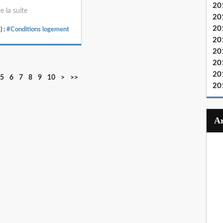
20
re la suite
20
20
) :
#Conditions logement
20
20
20
20
5
6
7
8
9
10
>
>>
20