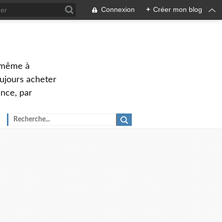
Connexion
+
Créer mon blog
u même à
oujours acheter
ance, par