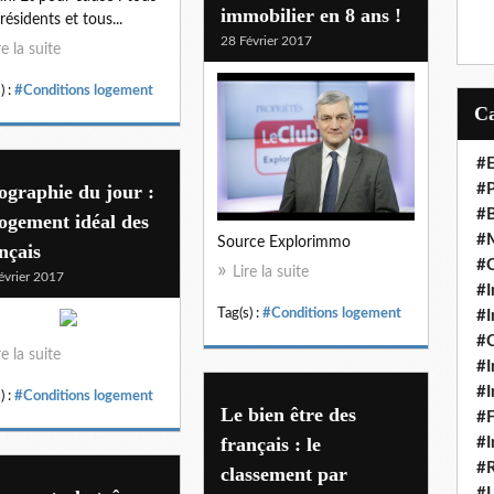
immobilier en 8 ans !
résidents et tous...
28 Février 2017
re la suite
) :
#Conditions logement
#E
ographie du jour :
#P
#B
logement idéal des
#M
Source Explorimmo
nçais
#C
Lire la suite
évrier 2017
#I
Tag(s) :
#Conditions logement
#I
#C
re la suite
#I
#I
) :
#Conditions logement
Le bien être des
#F
français : le
#I
#R
classement par
#L