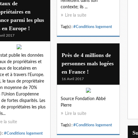
remettent dans son
taux de
contexte; ils ...
priétaires en
Lire la suite
nce parmi les plus
Tag(s) :
#Conditions logement
 en Europe !
vril 2017
Près de 4 millions de
stat publie les données
aux de propriétaires et
personnes mals logées
aux de locataires en
en France !
ce et à travers l'Europe.
16 Avril 2017
i, le taux de propriétaire
 en moyenne de 70%
 l'Union Européenne
Source Fondation Abbé
 de fortes disparités. Les
Pierre
 de propriétaires les plus
s...
Lire la suite
re la suite
Tag(s) :
#Conditions logement
S
) :
#Conditions logement