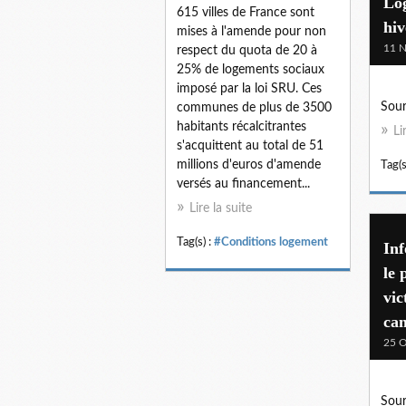
Log
615 villes de France sont
hiv
mises à l'amende pour non
11 
respect du quota de 20 à
25% de logements sociaux
imposé par la loi SRU. Ces
Sour
communes de plus de 3500
habitants récalcitrantes
Li
s'acquittent au total de 51
millions d'euros d'amende
Tag(s
versés au financement...
Lire la suite
Tag(s) :
#Conditions logement
Inf
le 
vic
ca
25 O
Sour