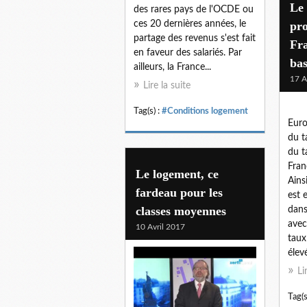
Le 
des rares pays de l'OCDE ou
ces 20 dernières années, le
pro
partage des revenus s'est fait
Fra
en faveur des salariés. Par
bas
ailleurs, la France...
17 A
Lire la suite
Tag(s) :
#Conditions logement
Euro
du t
du t
Fran
Le logement, ce
Ains
fardeau pour les
est
classes moyennes
dans
avec
10 Avril 2017
taux
élevé
Li
Tag(s