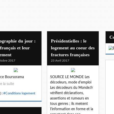
ographie du jour :
Présidentielles : le
 français et leur
logement au coeur des
gement
fractures françaises
tobre 2017
23 Avril 2017
rce Boursorama
SOURCE LE MONDE Les
décodeurs, mode d'emploi
re la suite
Les décodeurs du Monde.fr
vérifient déclarations,
) :
#Conditions logement
assertions et rumeurs en
tous genres ; ils mettent
l'information en forme et la