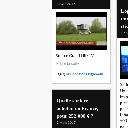
2 Avril 2017
Lo
imm
cli
19 M
Source Grand Lille TV
Lire la suite
Tag(s) :
#Conditions logement
Xerf
Un p
les 
Quelle surface
prés
acheter, en France,
poli
pour 252 000 € ?
l'ab
500 
2 Mars 2017
par 