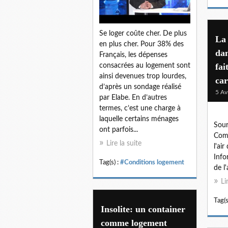
Se loger coûte cher. De plus
La 
en plus cher. Pour 38% des
da
Français, les dépenses
fai
consacrées au logement sont
ainsi devenues trop lourdes,
car
d’après un sondage réalisé
5 Av
par Elabe. En d’autres
termes, c’est une charge à
laquelle certains ménages
Sour
ont parfois...
Comm
Lire la suite
l'air
Info
Tag(s) :
#Conditions logement
de l
Li
Tag(s
Insolite: un container
comme logement