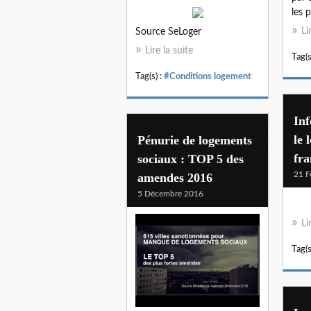
les p
Li
Source SeLoger
Lire la suite
Tag(s
Tag(s) :
#Conditions logement
Inf
le 
Pénurie de logements
fra
sociaux : TOP 5 des
21 F
amendes 2016
5 Décembre 2016
Li
Tag(s