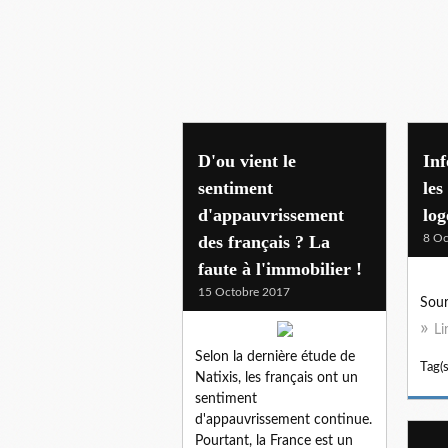
conditions logement
D'ou vient le
Inf
sentiment
les
d'appauvrissement
lo
des français ? La
8 Oc
faute à l'immobilier !
15 Octobre 2017
Sou
Li
Selon la dernière étude de
Tag(s
Natixis, les français ont un
sentiment
d'appauvrissement continue.
Pourtant, la France est un