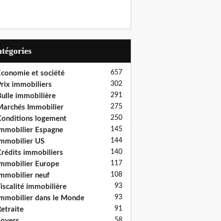
Catégories
657
conomie et société
302
rix immobiliers
291
ulle immobilière
275
archés Immobilier
250
onditions logement
145
mmobilier Espagne
144
mmobilier US
140
rédits immobiliers
117
mmobilier Europe
108
mmobilier neuf
93
iscalité immobilière
93
mmobilier dans le Monde
91
etraite
58
oyers