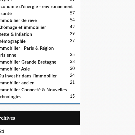
conomie d'énergie - environnement
57
 santé
54
mmobilier de rêve
42
hômage et immobilier
39
ette & Inflation
37
Démographie
mmobilier : Paris & Région
35
risienne
33
mmobilier Grande Bretagne
30
mmobilier Asie
24
u investir dans l'immobilier
21
mmobilier ancien
mmobilier Connecté & Nouvelles
15
chnologies
Archives
21