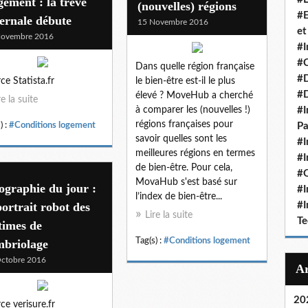
ement : la trêve
(nouvelles) régions
#E
ernale débute
15 Novembre 2016
et
Novembre 2016
#I
#C
Dans quelle région française
#D
ce Statista.fr
le bien-être est-il le plus
#
élevé ? MoveHub a cherché
re la suite
à comparer les (nouvelles !)
#I
régions françaises pour
) :
#Conditions logement
Pa
savoir quelles sont les
#I
meilleures régions en termes
#I
de bien-être. Pour cela,
#O
MovaHub s'est basé sur
ographie du jour :
#I
l’index de bien-être...
portrait robot des
#I
Lire la suite
Te
times de
Tag(s) :
#Conditions logement
mbriolage
ctobre 2016
20
ce verisure.fr