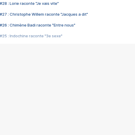
28 : Lorie raconte "Je vais vite"
#27 : Christophe Willem raconte "Jacques a dit"
#26 : Chimène Badi raconte "Entre nous"
#25 : Indochine raconte "3e sexe"
#24 : Zaho raconte "C'est chelou"
#23 : Patrick Bruel raconte "Au café des délices"
#22 : Kyo raconte "Le chemin"
#21 : Nolwenn Leroy raconte "Cassé"
#20 : Patrick Hernandez raconte "Born to be alive"
#19 : Lorie raconte "Près de moi"
#18 : Michael Jones raconte "A nos actes manqués" (avec Jean-Jacque
#17 : Khaled raconte "Aïcha"
#16 : Corneille raconte "Parce qu'on vient de loin"