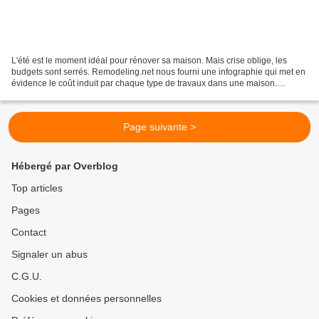
L'été est le moment idéal pour rénover sa maison. Mais crise oblige, les
budgets sont serrés. Remodeling.net nous fourni une infographie qui met en
évidence le coût induit par chaque type de travaux dans une maison.
Accédez à l'infographie : http://www.creditsesame.com/blog/extreme-
makeover-home-addition-06302011/...
Page suivante >
Hébergé par Overblog
Top articles
Pages
Contact
Signaler un abus
C.G.U.
Cookies et données personnelles