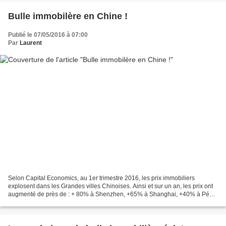
Bulle immobilère en Chine !
Publié le 07/05/2016 à 07:00
Par
Laurent
Selon Capital Economics, au 1er trimestre 2016, les prix immobiliers
explosent dans les Grandes villes Chinoises. Ainsi et sur un an, les prix ont
augmenté de près de : + 80% à Shenzhen, +65% à Shanghai, +40% à Pékin
et à Tianjin, +30% à Xiamen Quand...