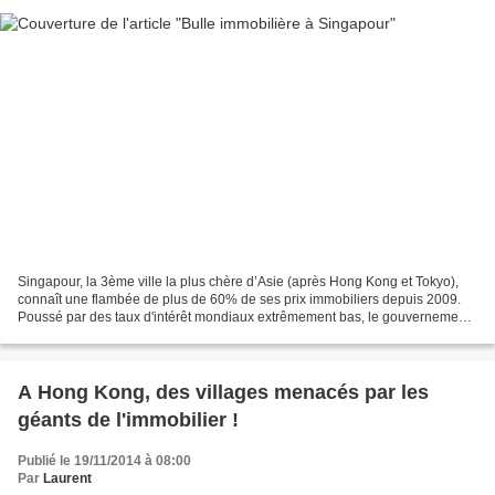
Singapour, la 3ème ville la plus chère d’Asie (après Hong Kong et Tokyo),
connaît une flambée de plus de 60% de ses prix immobiliers depuis 2009.
Poussé par des taux d'intérêt mondiaux extrêmement bas, le gouvernement
de la jeune République est confrontée...
A Hong Kong, des villages menacés par les
géants de l'immobilier !
Publié le 19/11/2014 à 08:00
Par
Laurent