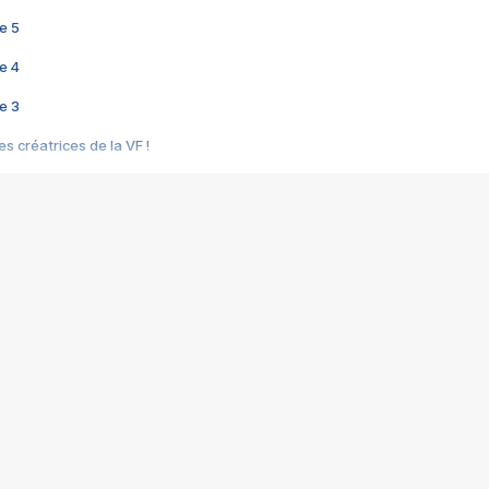
e 5
e 4
e 3
s créatrices de la VF !
e 2
e 1
e Mektoub My Love arrive enfin ! Rencontre avec Shaïn Boumedine et Sal
i : après Toni en famille
elle réalise le bouleversant Dites lui que je l'aime
ais ! Rencontre autour de Vie privée de Rebecca Zlotowski
 de Marguerite, Grave... Rencontre avec Ella Rumpf
 Les Rêveurs, un film intime sur la santé mentale